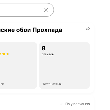
нские обои Прохлада
8
отзывов
нок
Читать отзывы
По умолчанию