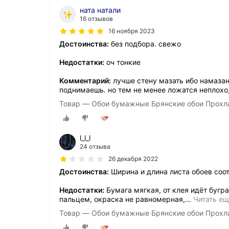
ната натали
16 отзывов
16 ноября 2023
Достоинства:
без подбора. свежо
Недостатки:
оч тонкие
Комментарий:
лучше стену мазать ибо намазан
поднимаешь. но тем не менее ложатся неплохо
Товар — Обои бумажные Брянские обои Прохла
l_l_l
24 отзыва
26 декабря 2022
Достоинства:
Ширина и длина листа обоев соот
Недостатки:
Бумага мягкая, от клея идёт бугр
пальцем, окраска не равномерная,
…
Читать е
Товар — Обои бумажные Брянские обои Прохла