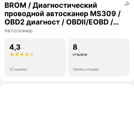
BROM / Диагностический
проводной автосканер MS309 /
OBD2 диагност / OBDII/EOBD /
OBD Car Doctor
Автосканер
4,3
8
отзывов
13 оценок
Читать отзывы