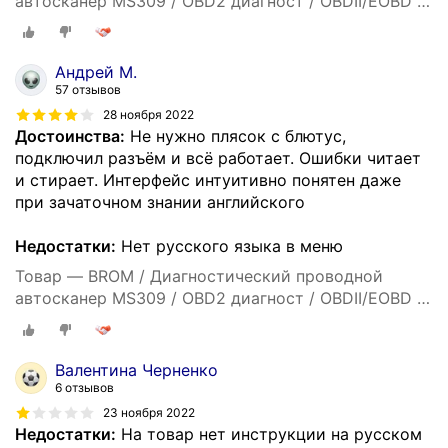
автосканер MS309 / OBD2 диагност / OBDII/EOBD /
OBD Car Doctor
Андрей М.
57 отзывов
28 ноября 2022
Достоинства:
Не нужно плясок с блютус,
подключил разъём и всё работает. Ошибки читает
и стирает. Интерфейс интуитивно понятен даже
при зачаточном знании английского
Недостатки:
Нет русского языка в меню
Товар — BROM / Диагностический проводной
автосканер MS309 / OBD2 диагност / OBDII/EOBD /
OBD Car Doctor
Валентина Черненко
6 отзывов
23 ноября 2022
Недостатки:
На товар нет инструкции на русском