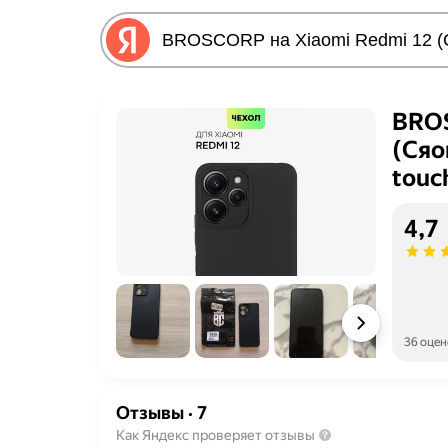
BROS
(Сяо
touc
4,7
36 оцен
Отзывы
·
7
Как Яндекс проверяет отзывы