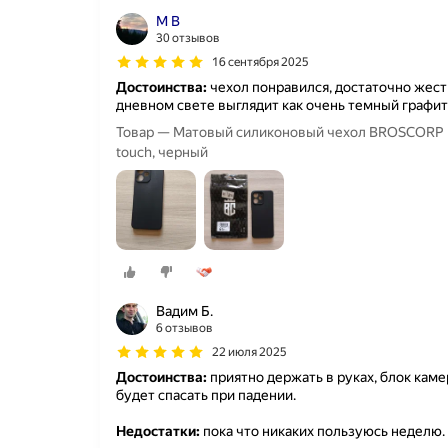
М В
30 отзывов
16 сентября 2025
Достоинства:
чехол понравился, достаточно жестк
дневном свете выглядит как очень темный графито
Товар — Матовый силиконовый чехол BROSCORP на 
touch, черный
Вадим Б.
6 отзывов
22 июля 2025
Достоинства:
приятно держать в руках, блок каме
будет спасать при падении.
Недостатки:
пока что никаких пользуюсь неделю.