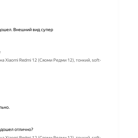
дошел. Внешний вид супер
е
Xiaomi Redmi 12 (Сяоми Редми 12), тонкий, soft-
льно.
Подошел отлично?
Xiaomi Redmi 12 (Сяоми Редми 12), тонкий, soft-