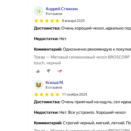
Андрей Стяжкин
9 отзывов
8 января 2025
Достоинства:
Очень хороший чехол, идеально по
Недостатки:
Нет
Комментарий:
Однозначно рекомендую к покупк
Товар — Матовый силиконовый чехол BROSCORP на 
touch, черный
Ксюша М.
8 отзывов
11 ноября 2024
Достоинства:
Очень приятный на ощупь, сел идеа
Недостатки:
Нет. Все устроило. Хороший чехол
Комментарий:
Строгий черный, мягкий, легкий. 
Товар — Матовый силиконовый чехол BROSCORP на 