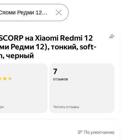
CORP на Xiaomi Redmi 12
ми Редми 12), тонкий, soft-
h, черный
7
отзывов
ок
Читать отзывы
По умолчанию