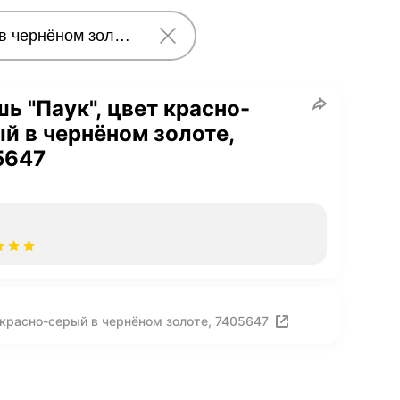
ь "Паук", цвет красно-
й в чернёном золоте,
5647
 красно-серый в чернёном золоте, 7405647