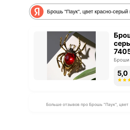
Брош
серы
740
Броши
5,0
Больше отзывов про Брошь "Паук", цвет