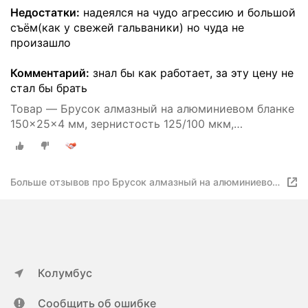
Недостатки:
надеялся на чудо агрессию и большой
съём(как у свежей гальваники) но чуда не
произашло
Комментарий:
знал бы как работает, за эту цену не
стал бы брать
Товар — Брусок алмазный на алюминиевом бланке
150x25x4 мм, зернистость 125/100 мкм,
шлифпорошок АС6, концентрация 100%, медно-
оловянная связка MS-1, VID/405040Õ10412
Больше отзывов про Брусок алмазный на алюминиевом
бланке 150x25x4 мм, зернистость 125/100 мкм,
шлифпорошок АС6, концентрация 100%, медно-
оловянная связка MS-1
Колумбус
Сообщить об ошибке