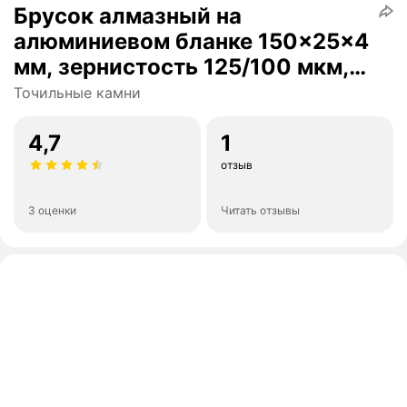
Брусок алмазный на
алюминиевом бланке 150x25x4
мм, зернистость 125/100 мкм,
шлифпорошок АС6,
Точильные камни
концентрация 100%, медно-
оловянная связка MS-1
4,7
1
отзыв
3 оценки
Читать отзывы