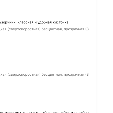
зорчики, классная и удобная кисточка!
кая (сверхскоростная) бесцветная, прозрачная (8
кая (сверхскоростная) бесцветная, прозрачная (8
ь трудные рисунки то либо сразу и быстро, либо в