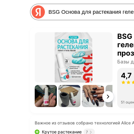
BSG 
геле
про
Базы д
4,7
51 оце
Важное из отзывов собрано технологией Alice A
Крутое растекание
7