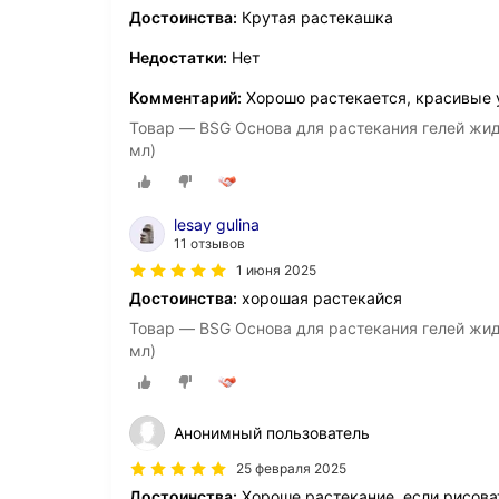
Достоинства:
Крутая растекашка
Недостатки:
Нет
Комментарий:
Хорошо растекается, красивые у
Товар — BSG Основа для растекания гелей жид
мл)
lesay gulina
11 отзывов
1 июня 2025
Достоинства:
хорошая растекайся
Товар — BSG Основа для растекания гелей жид
мл)
Анонимный пользователь
25 февраля 2025
Достоинства:
Хороше растекание, если рисоват