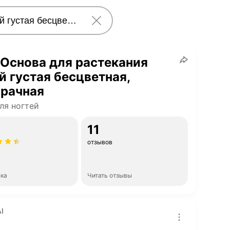
Основа для растекания
й густая бесцветная,
зрачная
ля ногтей
11
отзывов
нка
Читать отзывы
I