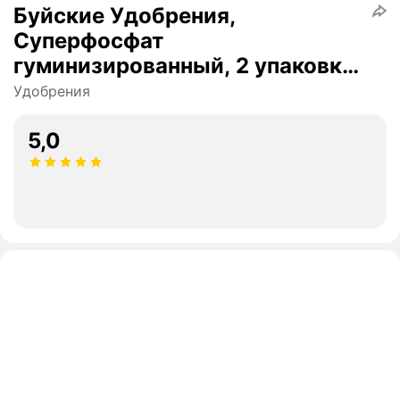
Буйские Удобрения,
Суперфосфат
гуминизированный, 2 упаковки
по 900 гр
Удобрения
5,0