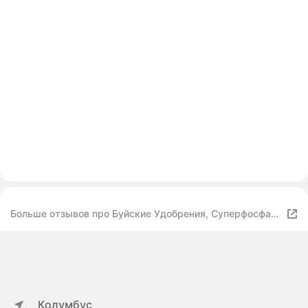
Больше отзывов про Буйские Удобрения, Суперфосфат
гуминизированный, 2 упаковки по 900 гр
Колумбус