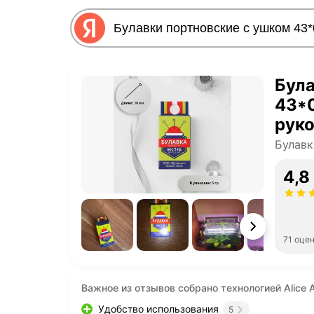
Була
43*0
руко
Булавк
4,8
71 оце
Важное из отзывов собрано технологией Alice A
Удобство использования
5