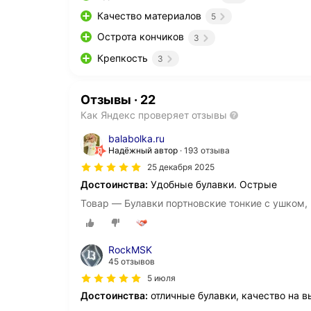
Качество материалов
5
Острота кончиков
3
Крепкость
3
Отзывы
·
22
Как Яндекс проверяет отзывы
balabolka.ru
Надёжный автор
193 отзыва
25 декабря 2025
Достоинства:
Удобные булавки. Острые
Товар — Булавки портновские тонкие с ушком, 3
RockMSK
45 отзывов
5 июля
Достоинства:
отличные булавки, качество на в