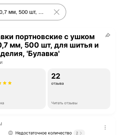
вки портновские с ушком
,7 мм, 500 шт, для шитья и
делия, 'Булавка'
и
22
отзыва
нка
Читать отзывы
I
Недостаточное количество
2