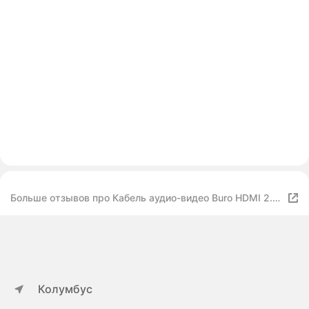
Больше отзывов про Кабель аудио-видео Buro HDMI 2.0
HDMI (m) HDMI (m) 1м. Позолоченные контакты черный
(BHP HDMI 2.0-1)
Колумбус