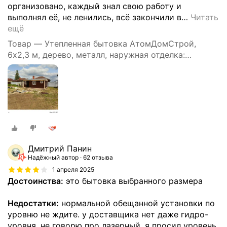
организовано, каждый знал свою работу и
выполнял её, не ленились, всё закончили в
…
Читать
ещё
Товар — Утепленная бытовка АтомДомСтрой,
6х2,3 м, дерево, металл, наружная отделка:
профлист
Дмитрий Панин
Надёжный автор
62 отзыва
1 апреля 2025
Достоинства:
это бытовка выбранного размера
Недостатки:
нормальной обещанной установки по
уровню не ждите. у доставщика нет даже гидро-
уровня, не говорю про лазерный. я просил уровень