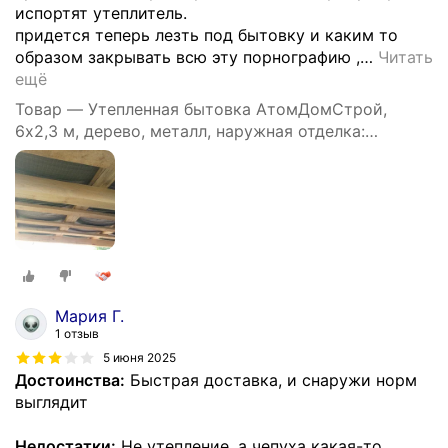
испортят утеплитель.
придется теперь лезть под бытовку и каким то
образом закрывать всю эту порнографию ,
…
Читать
ещё
Товар — Утепленная бытовка АтомДомСтрой,
6х2,3 м, дерево, металл, наружная отделка:
профлист
Мария Г.
1 отзыв
5 июня 2025
Достоинства:
Быстрая доставка, и снаружи норм
выглядит
Недостатки:
Не утепление, а чепуха какая-то