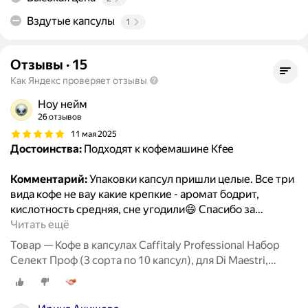
Вздутые капсулы
1
Отзывы
·
15
Как Яндекс проверяет отзывы
Ноу нейм
26 отзывов
11 мая 2025
Достоинства:
Подходят к кофемашине Kfee
Комментарий:
Упаковки капсул пришли целые. Все три
вида кофе не вау какие крепкие - аромат бодрит,
кислотность средняя, сне угодили😄 Спасибо за
…
Читать ещё
Товар — Кофе в капсулах Caffitaly Professional Набор
Селект Проф (3 сорта по 10 капсул), для Di Maestri,
Caffitaly, Paulig, Tchibo Cafissimo