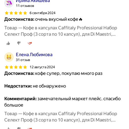
Ирина Акишева
11 отзывов
6 сентября 2024
Достоинства:
очень вкусный кофе🔥
Товар — Кофе в капсулах Caffitaly Professional Набор
Селект Проф (3 сорта по 10 капсул), для Di Maestri,
Caffitaly, Paulig, Tchibo Cafissimo
Елена Любимова
31 отзыв
12 августа 2024
Достоинства:
кофе супер, покупаю много раз
Недостатки:
не обнаружено
Комментарий:
замечательный маркет плейс. спасибо
большое
Товар — Кофе в капсулах Caffitaly Professional Набор
Селект Проф (3 сорта по 10 капсул), для Di Maestri,
Caffitaly, Paulig, Tchibo Cafissimo