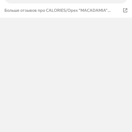
Больше отзывов про CALORIES/Орех "MACADAMIA"
макадамия крупный сорт Австралия с ключиком