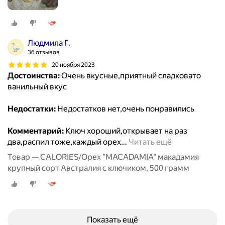
Людмила Г.
36 отзывов
20 ноября 2023
Достоинства:
Очень вкусные,приятный сладковато
ванильный вкус
Недостатки:
Недостатков нет,очень понравились
Комментарий:
Ключ хороший,открывает на раз
два,распил тоже,каждый орех
…
Читать ещё
Товар — CALORIES/Орех "MACADAMIA" макадамия
крупный сорт Австралия с ключиком, 500 грамм
Показать ещё