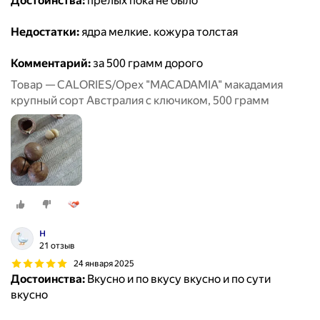
Достоинства:
прелых пока не было
Недостатки:
ядра мелкие. кожура толстая
Комментарий:
за 500 грамм дорого
Товар — CALORIES/Орех "MACADAMIA" макадамия
крупный сорт Австралия с ключиком, 500 грамм
н
21 отзыв
24 января 2025
Достоинства:
Вкусно и по вкусу вкусно и по сути
вкусно