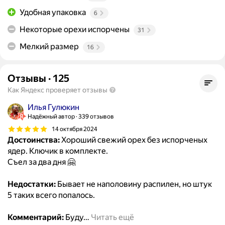
Удобная упаковка
6
Некоторые орехи испорчены
31
Мелкий размер
16
Отзывы
·
125
Как Яндекс проверяет отзывы
Илья Гулюкин
Надёжный автор
339 отзывов
14 октября 2024
Достоинства:
Хороший свежий орех без испорченых
ядер. Ключик в комплекте.
Съел за два дня 🤗
Недостатки:
Бывает не наполовину распилен, но штук
5 таких всего попалось.
Комментарий:
Буду
…
Читать ещё