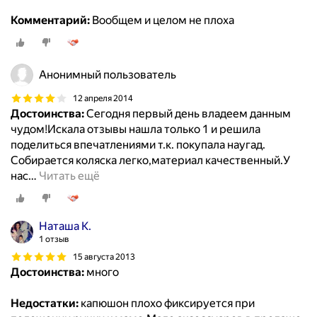
Комментарий:
Вообщем и целом не плоха
Анонимный пользователь
12 апреля 2014
Достоинства:
Сегодня первый день владеем данным
чудом!Искала отзывы нашла только 1 и решила
поделиться впечатлениями т.к. покупала наугад.
Собирается коляска легко,материал качественный.У
нас
…
Читать ещё
Наташа К.
1 отзыв
15 августа 2013
Достоинства:
много
Недостатки:
капюшон плохо фиксируется при