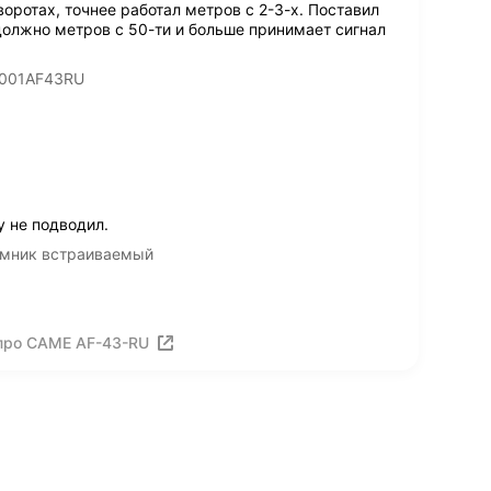
оротах, точнее работал метров с 2-3-х. Поставил
 должно метров с 50-ти и больше принимает сигнал
 001AF43RU
у не подводил.
емник встраиваемый
про CAME AF-43-RU