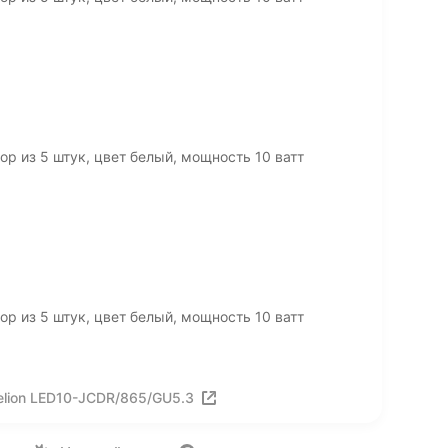
р из 5 штук, цвет белый, мощность 10 ватт
р из 5 штук, цвет белый, мощность 10 ватт
lion LED10-JCDR/865/GU5.3
ия
Вакансии
Лицензия на использование
Политика конф