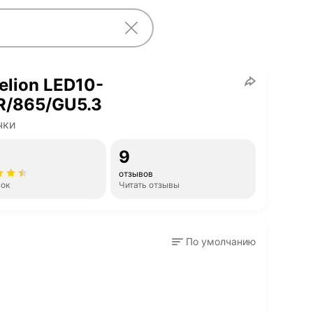
lion LED10-
R/865/GU5.3
чки
9
отзывов
нок
Читать отзывы
По умолчанию