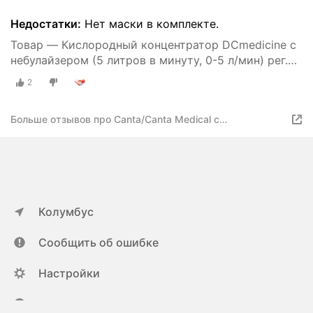
Недостатки:
Нет маски в комплекте.
Товар — Кислородный концентратор DCmedicine с
небулайзером (5 литров в минуту, 0-5 л/мин) рег.
удостоверение, генератор медицинский, кислород
2
для дыхания, переносной портативный для
домашнего использования
Больше отзывов про Canta/Canta Medical с
небулайзером 5л
Колумбус
Сообщить об ошибке
Настройки
ya.ru