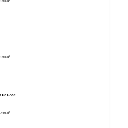
 белый
 белый
 на ноге
 белый