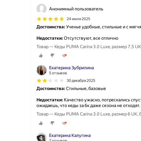
Анонимный пользователь
24 июля 2025
Достоинства:
Ученье удобные, стильные и с мягч
Недостатки:
Отсутствуют, все отлично
Товар — Кеды PUMA Carina 3.0 Luxe, размер 7,5 UK
Екатерина Зубрилина
5 отзывов
30 декабря 2025
Достоинства:
Стильные, базовые
Недостатки:
Качество ужасно, потрескались спуст
ожидаешь, что кеды за 6к даже сезона не отходят.
Товар — Кеды PUMA Carina 3.0 Luxe, размер 6 UK,
Екатерина Калугина
7 отзывов