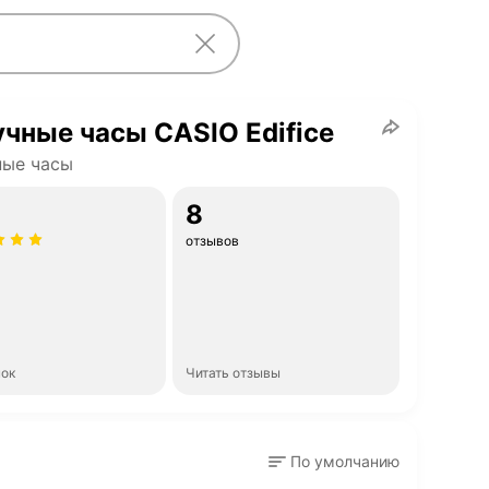
чные часы CASIO Edifice
ные часы
8
отзывов
нок
Читать отзывы
По умолчанию