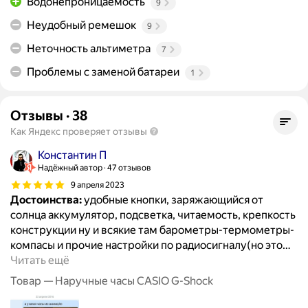
Водонепроницаемость
9
Неудобный ремешок
9
Неточность альтиметра
7
Проблемы с заменой батареи
1
Отзывы
·
38
Как Яндекс проверяет отзывы
Константин П
Надёжный автор
47 отзывов
9 апреля 2023
Достоинства:
удобные кнопки, заряжающийся от
солнца аккумулятор, подсветка, читаемость, крепкость
конструкции ну и всякие там барометры-термометры-
компасы и прочие настройки по радиосигналу(но это
…
Читать ещё
Товар — Наручные часы CASIO G-Shock