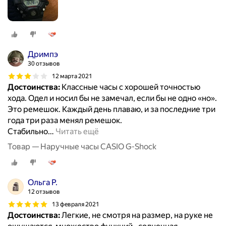
Дримпэ
30 отзывов
12 марта 2021
Достоинства:
Классные часы с хорошей точностью
хода. Одел и носил бы не замечал, если бы не одно «но».
Это ремешок. Каждый день плаваю, и за последние три
года три раза менял ремешок.
Стабильно
…
Читать ещё
Товар — Наручные часы CASIO G-Shock
Ольга Р.
12 отзывов
13 февраля 2021
Достоинства:
Легкие, не смотря на размер, на руке не