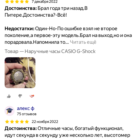
7 декабря 2022
Достоинства:
Брал года три назад.В
Питере.Достоинства?-Всё!
Недостатки:
Один-Но-По ошибке взял не второе
поколение,а первое-эту модель.Брал на выход,но и она
порадовала.Напомнила то
…
Читать ещё
Товар — Наручные часы CASIO G-Shock
алекс ф
75 отзывов
22 ноября 2022
Достоинства:
Отличные часы, богатый функционал,
идут секунда в секунду уже несколько лет, высотомер