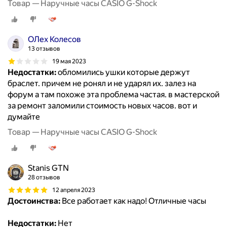
Товар — Наручные часы CASIO G-Shock
ОЛех Колесов
13 отзывов
19 мая 2023
Недостатки:
обломились ушки которые держут
браслет. причем не ронял и не ударял их. залез на
форум а там похоже эта проблема частая. в мастерской
за ремонт заломили стоимость новых часов. вот и
думайте
Товар — Наручные часы CASIO G-Shock
Stanis GTN
28 отзывов
12 апреля 2023
Достоинства:
Все работает как надо! Отличные часы
Недостатки:
Нет