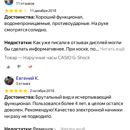
11 отзывов
11 декабря 2018
Достоинства:
Хороший функционал,
водонепроницаемые, противоударные. На руке
смотрятся солидно.
Недостатки:
Как уже писали в отзывах дисплей могли
бы сделать информативнее. При носке, по
…
Читать ещё
Товар — Наручные часы CASIO G-Shock
Евгений К.
3 отзыва
2 октября 2018
Достоинства:
Брутальный вид и исчерпывающий
функционал. Пользовался более 4 лет, в целом остался
доволен. Рекомендую! Качество электронной начинки
ни разу не подводило.
Недостатки:
Ремешок -
…
Читать ещё