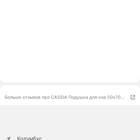
Больше отзывов про CASSIA Подушка для сна 50х70
"Био Шелк" вискозный шелк, микрогель
Колумбус