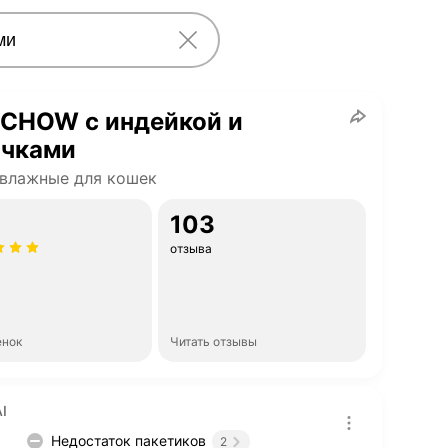
 CHOW с индейкой и
ачками
влажные для кошек
103
отзыва
енок
Читать отзывы
I
Недостаток пакетиков
2