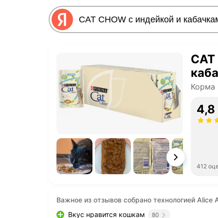
CAT
каб
Корма 
4,8
412 оц
Важное из отзывов собрано технологией Alice A
Вкус нравится кошкам
80