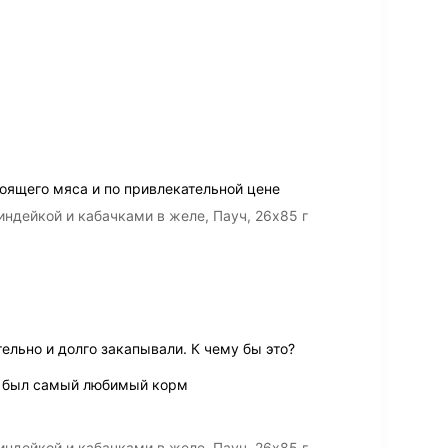
оящего мяса и по привлекательной цене
ндейкой и кабачками в желе, Пауч, 26х85 г
тельно и долго закапывали. К чему бы это?
то был самый любимый корм
ндейкой и кабачками в желе, Пауч, 26х85 г