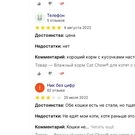
Телефон
5 отзывов
4 августа 2022
Достоинства:
цена
Недостатки:
нет
Комментарий:
хороший корм с кусочками наст
Товар — Влажный корм Cat Chow® для котят с и
Ник без цифр
62 отзыва
25 июля 2022
Достоинства:
Обе кошки есть не стали, но тща
Недостатки:
Не едят мои коти, хотя раньше э
Комментарий:
Кошки не
…
Читать ещё
Товар — Влажный корм Cat Chow® для котят с и