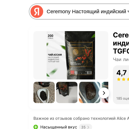
Cer
инди
TGF
Чаи ли
4,7
185 оц
Важное из отзывов собрано технологией Alice A
Насыщенный вкус
35