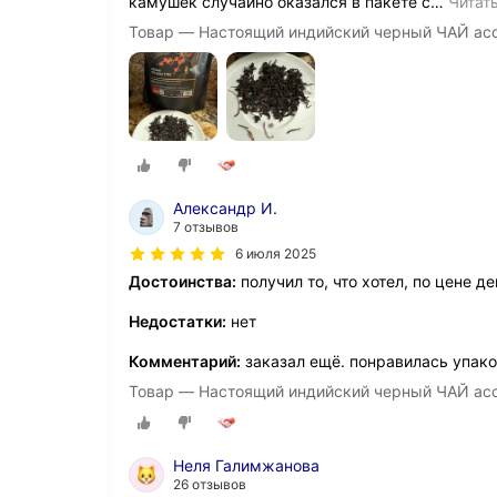
камушек случайно оказался в пакете с
…
Читат
Товар — Настоящий индийский черный ЧАЙ асс
Александр И.
7 отзывов
6 июля 2025
Достоинства:
получил то, что хотел, по цене д
Недостатки:
нет
Комментарий:
заказал ещё. понравилась упак
Товар — Настоящий индийский черный ЧАЙ асс
Неля Галимжанова
26 отзывов