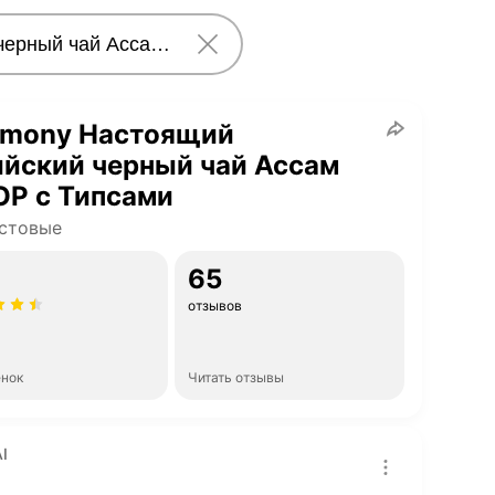
emony Настоящий
йский черный чай Ассам
OP с Типсами
стовые
65
отзывов
енок
Читать отзывы
I