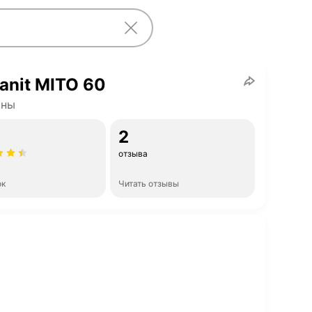
anit MITO 60
ины
2
отзыва
ок
Читать отзывы