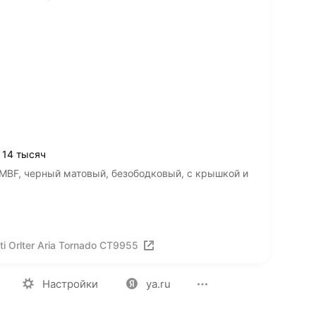
 14 тысяч
ia MBF, черный матовый, безободковый, с крышкой и
i Orlter Aria Tornado CT9955
ия
Вакансии
Лицензия на использование
Политика конф
Настройки
ya.ru