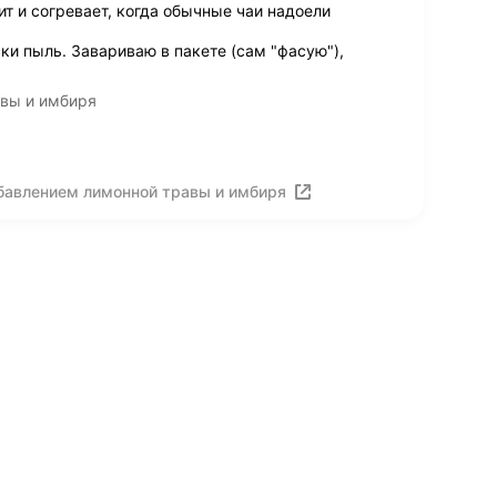
т и согревает, когда обычные чаи надоели
и пыль. Завариваю в пакете (сам "фасую"),
авы и имбиря
обавлением лимонной травы и имбиря