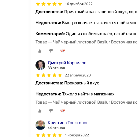
16 декабря 2022
Достоинства:
Приятный и нассыщенный вкус, хоро
Недостатки:
Быстро кончается, хочется ещё и мн
Комментарий:
Один из любимых чаёв, остаётся по
Товар — Чай черный листовой Basilur Восточная ко
Дмитрий Корнилов
33 отзыва
22 апреля 2023
Достоинства:
Прекрасный вкус
Недостатки:
Тяжело найти в магазинах
Товар — Чай черный листовой Basilur Восточная ко
Кристина Товстоног
44 отзыва
1 ноября 2022