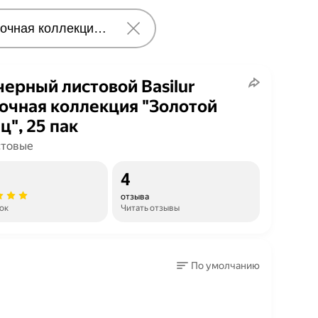
черный листовой Basilur
очная коллекция "Золотой
ц", 25 пак
стовые
4
отзыва
ок
Читать отзывы
По умолчанию