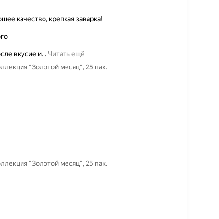
шее качество, крепкая заварка!
ого
сле вкусие и
…
Читать ещё
ллекция "Золотой месяц", 25 пак.
ллекция "Золотой месяц", 25 пак.