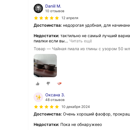
Daniil M.
10 отзывов
12 апреля
Достоинства:
недорогая удобная, для начинан
Недостатки:
тактильно не самый лучший вариан
пиалки если вы
…
Читать ещё
Товар — Чайная пиала из глины с узором 50 мл
Оксана З.
48 отзывов
10 декабря 2024
Достоинства:
Очень хороший фаофор, прокра
Недостатки:
Пока не обнаружеео