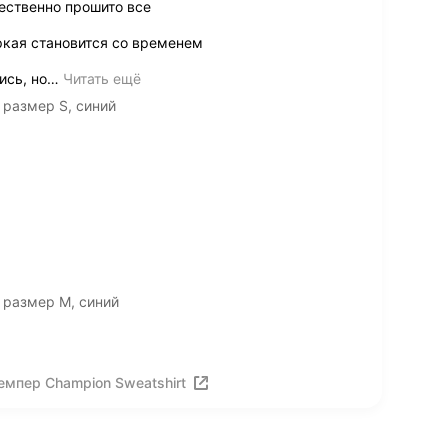
ественно прошито все
ркая становится со временем
сь, но
…
Читать ещё
 размер S, синий
 размер M, синий
мпер Champion Sweatshirt