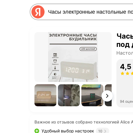
Час
под 
Настол
4,5
94 оце
Важное из отзывов собрано технологией Alice A
Удобный выбор настроек
10