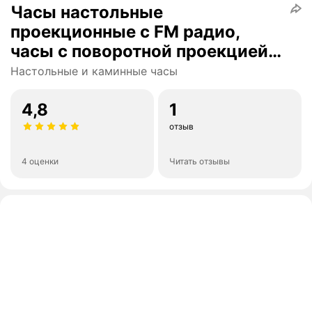
Часы настольные
проекционные с FM радио,
часы с поворотной проекцией
на потолок, часы с датчиком
Настольные и каминные часы
температуры и влажности.
Поддержка USB-зарядки
4,8
1
мобильных телефонов, белый
отзыв
4 оценки
Читать отзывы