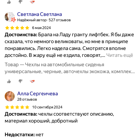
Светлана Светлана
Надёжный автор
527 отзывов
6 мая 2024
Достоинства:
Брала на Ладу гранту лифтбек. Я бы даже
сказала, что немного великоваты, но мне в принципе
понравились. Легко надела сама. Смотрятся вполне
достойно. В жару ещё не ездила, говорят,
…
Читать ещё
Товар — Чехлы на автомобильные сиденья
универсальные, черные, авточехлы экокожа, комплект
на весь салон машины кожаные 11 шт
Алла Сергеичева
28 отзывов
10 сентября 2024
Достоинства:
чехлы соответствуют описанию,
материал хороший, добротный
Недостатки:
нет