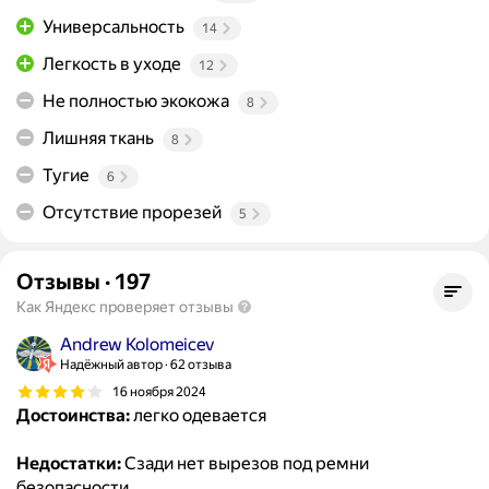
Универсальность
14
Легкость в уходе
12
Не полностью экокожа
8
Лишняя ткань
8
Тугие
6
Отсутствие прорезей
5
Отзывы
·
197
Как Яндекс проверяет отзывы
Andrew Kolomeicev
Надёжный автор
62 отзыва
16 ноября 2024
Достоинства:
легко одевается
Недостатки:
Сзади нет вырезов под ремни
безопасности.