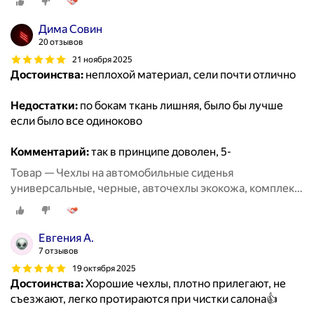
Дима Совин
20 отзывов
21 ноября 2025
Достоинства:
неплохой материал, сели почти отлично
Недостатки:
по бокам ткань лишняя, было бы лучше
если было все одиноково
Комментарий:
так в принципе доволен, 5-
Товар — Чехлы на автомобильные сиденья
универсальные, черные, авточехлы экокожа, комплект
на весь салон машины кожаные 11 шт
Евгения А.
7 отзывов
19 октября 2025
Достоинства:
Хорошие чехлы, плотно прилегают, не
съезжают, легко протираются при чистки салона👍