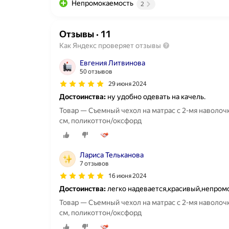
Непромокаемость
2
Отзывы
·
11
Как Яндекс проверяет отзывы
Евгения Литвинова
50 отзывов
29 июня 2024
Достоинства:
ну удобно одевать на качель.
Товар — Съемный чехол на матрас с 2-мя наволоч
см, поликоттон/оксфорд
Лариса Тельканова
7 отзывов
16 июня 2024
Достоинства:
легко надевается,красивый,непро
Товар — Съемный чехол на матрас с 2-мя наволоч
см, поликоттон/оксфорд