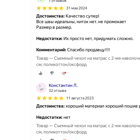
7 отзывов
31 мая 2024
Достоинства:
Качество супер!
Все швы идеальны, ниток нет. не промокает
Размер в размер.
Недостатки:
Их просто нет, придумать сложно.
Комментарий:
Спасибо продавцу!!!!
Товар — Съемный чехол на матрас с 2-мя наволоч
см, поликоттон/оксфорд
Константин Л.
32 отзыва
11 августа 2023
Достоинства:
хороший материал хороший пошив 
Недостатки:
нет
Товар — Съемный чехол на матрас с 2-мя наволочк
см, поликоттон/оксфорд