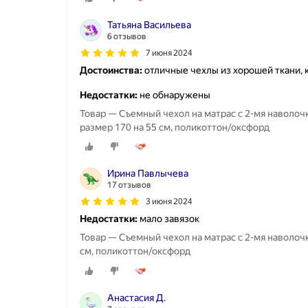
Татьяна Васильева
6 отзывов
7 июня 2024
Достоинства:
отличные чехлы из хорошей ткани,
Недостатки:
не обнаружены
Товар — Съемный чехол на матрас с 2-мя наволоч
размер 170 на 55 см, поликоттон/оксфорд
Ирина Павлычева
17 отзывов
3 июня 2024
Недостатки:
мало завязок
Товар — Съемный чехол на матрас с 2-мя наволоч
см, поликоттон/оксфорд
Анастасия Д.