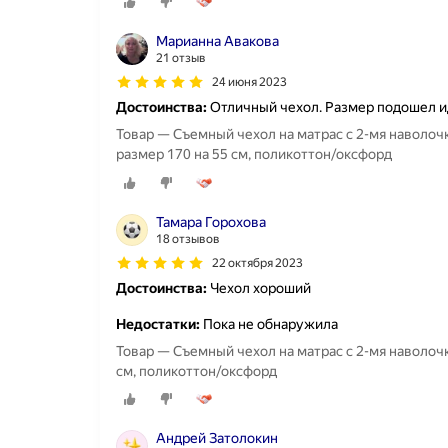
Марианна Авакова
21 отзыв
24 июня 2023
Достоинства:
Отличный чехол. Размер подошел и
Товар — Съемный чехол на матрас с 2-мя наволоч
размер 170 на 55 см, поликоттон/оксфорд
Тамара Горохова
18 отзывов
22 октября 2023
Достоинства:
Чехол хороший
Недостатки:
Пока не обнаружила
Товар — Съемный чехол на матрас с 2-мя наволочк
см, поликоттон/оксфорд
Андрей Затолокин