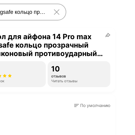
л для айфона 14 Pro max
afe кольцо прозрачный
иконовый противоударный с
итой камеры
10
отзывов
нок
Читать отзывы
По умолчанию