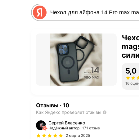
Чехо
mags
сил
защ
5,0
16 оце
Отзывы
·
10
Как Яндекс проверяет отзывы
Сергей Власенко
Надёжный автор
171 отзыв
2 марта 2025