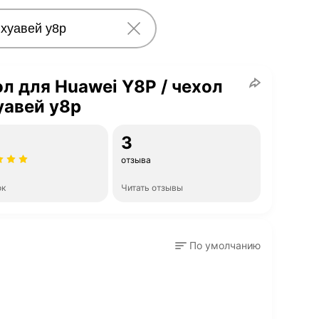
л для Huawei Y8P / чехол
уавей y8p
3
отзыва
ок
Читать отзывы
По умолчанию