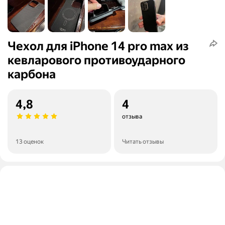
Чехол для iPhone 14 pro max из
кевларового противоударного
карбона
4,8
4
отзыва
13 оценок
Читать отзывы