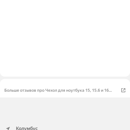
Больше отзывов про Чехол для ноутбука 15, 15.6 и 16
дюймов, для ультрабука мягкий, подходит для MacBook
Air и Pro
Колумбус