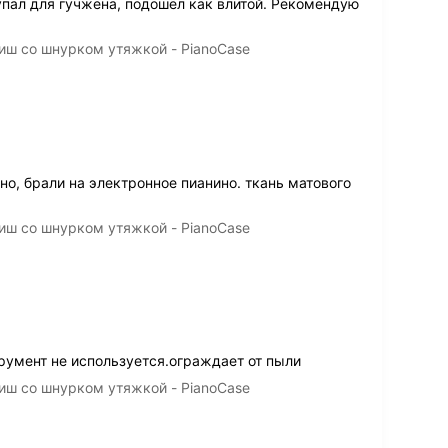
пал для гучжена, подошёл как влитой. Рекомендую
иш со шнурком утяжкой - PianoCase
но, брали на электронное пианино. ткань матового
иш со шнурком утяжкой - PianoCase
румент не используется.ограждает от пыли
иш со шнурком утяжкой - PianoCase