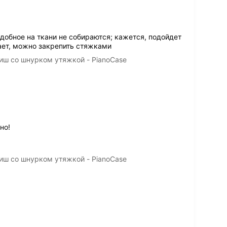
добное на ткани не собираются; кажется, подойдет
ает, можно закрепить стяжками
иш со шнурком утяжкой - PianoCase
но!
иш со шнурком утяжкой - PianoCase