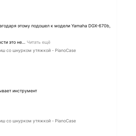
агодаря этому подошел к модели Yamaha DGX-670b,
сти это не
…
Читать ещё
иш со шнурком утяжкой - PianoCase
ывает инструмент
иш со шнурком утяжкой - PianoCase