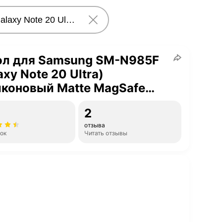
ол для Samsung SM-N985F
axy Note 20 Ultra)
коновый Matte MagSafe
рный>
2
отзыва
нок
Читать отзывы