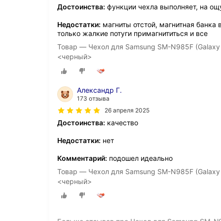
Достоинства:
функции чехла выполняет, на ощ
Недостатки:
магниты отстой, магнитная банка 
только жалкие потуги примагнититься и все
Товар — Чехол для Samsung SM-N985F (Galaxy 
<черный>
Александр Г.
173 отзыва
26 апреля 2025
Достоинства:
качество
Недостатки:
нет
Комментарий:
подошел идеально
Товар — Чехол для Samsung SM-N985F (Galaxy 
<черный>