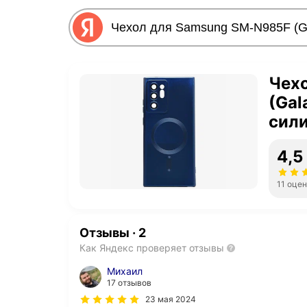
Чех
(Gal
сили
<че
4,5
11 оце
Отзывы
·
2
Как Яндекс проверяет отзывы
Михаил
17 отзывов
23 мая 2024