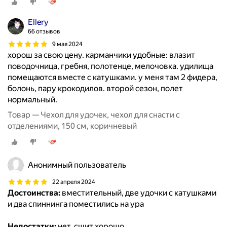
Ellery
66 отзывов
9 мая 2024
хорош за свою цену. карманчики удобные: влазит
поводочница, гребня, полотенце, мелочовка. удилища
помещаются вместе с катушками. у меня там 2 фидера,
болонь, пару крокодилов. второй сезон, полет
нормальный.
Товар — Чехол для удочек, чехол для снасти с
отделениями, 150 см, коричневый
Анонимный пользователь
22 апреля 2024
Достоинства:
вместительный, две удочки с катушками
и два спиннинга поместились на ура
Недостатки:
нет, сшит хорошо