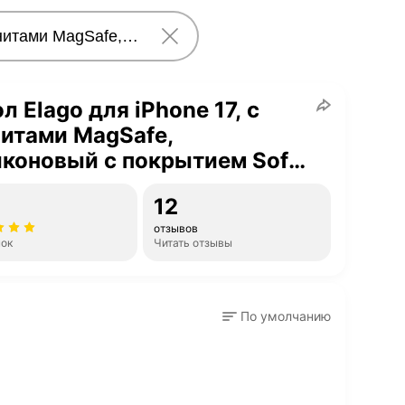
л Elago для iPhone 17, с
итами MagSafe,
коновый с покрытием Soft
h, сиреневый
12
отзывов
нок
Читать отзывы
По умолчанию