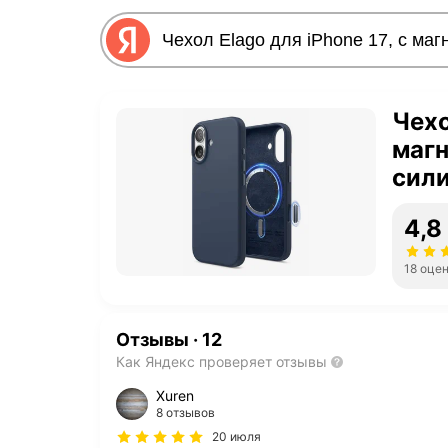
Чехо
магн
сили
touc
4,8
18 оце
Отзывы
·
12
Как Яндекс проверяет отзывы
Xuren
8 отзывов
20 июля