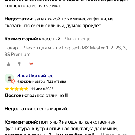
коннектора есть выемка.
Недостатки:
запах какой то химически фигни, не
сказать что очень сильный, думаю пройдет.
Комментарий:
классный
…
Читать ещё
Товар — Чехол для мыши Logitech MX Master 1, 2, 2S, 3,
3S Premium
Илья Лютвайтес
Надёжный автор
122 отзыва
11 июля 2025
Достоинства:
все отлично !!!
Недостатки:
слегка маркий.
Комментарий:
притяный на ощупь, качкственная
фурнитура, внутри отличная подкладка для мыши,