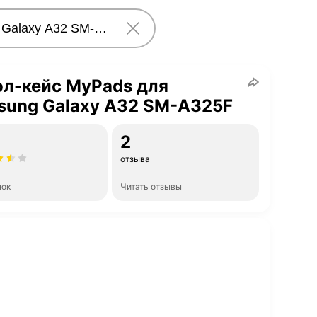
л-кейс MyPads для
sung Galaxy A32 SM-A325F
2
отзыва
нок
Читать отзывы