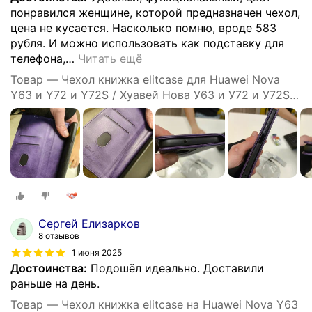
понравился женщине, которой предназначен чехол,
цена не кусается. Насколько помню, вроде 583
рубля. И можно использовать как подставку для
телефона,
…
Читать ещё
Товар — Чехол книжка elitcase для Huawei Nova
Y63 и Y72 и Y72S / Хуавей Нова У63 и У72 и У72S
(Тёмно-фиолетовая)
Сергей Елизарков
8 отзывов
1 июня 2025
Достоинства:
Подошёл идеально. Доставили
раньше на день.
Товар — Чехол книжка elitcase на Huawei Nova Y63