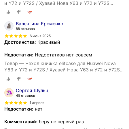
и Y72 и Y72S / Хуавей Нова У63 и У72 и У72S
(Черная)
Валентина Еременко
88 отзывов
6 июня 2025
Достоинства:
Красивый
Недостатки:
Недостатков нет совсем
Товар — Чехол книжка elitcase для Huawei Nova
Y63 и Y72 и Y72S / Хуавей Нова У63 и У72 и У72S
(Тёмно-фиолетовая)
Сергей Шульц
45 отзывов
1 апреля
Недостатки:
нет
Комментарий:
беру не первый раз