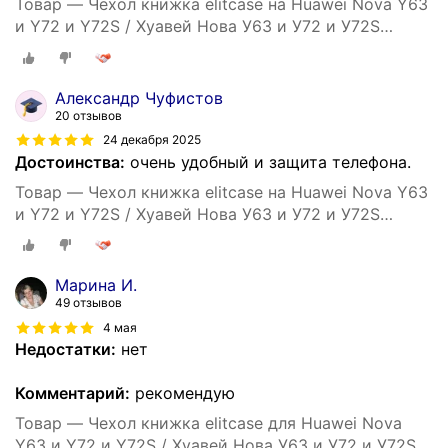
Товар — Чехол книжка elitcase на Huawei Nova Y63
и Y72 и Y72S / Хуавей Нова У63 и У72 и У72S
(Черная)
Александр Чуфистов
20 отзывов
24 декабря 2025
Достоинства:
очень удобный и защита телефона.
Товар — Чехол книжка elitcase на Huawei Nova Y63
и Y72 и Y72S / Хуавей Нова У63 и У72 и У72S
(Черная)
Марина И.
49 отзывов
4 мая
Недостатки:
нет
Комментарий:
рекомендую
Товар — Чехол книжка elitcase для Huawei Nova
Y63 и Y72 и Y72S / Хуавей Нова У63 и У72 и У72S