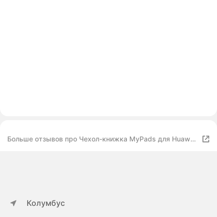
Больше отзывов про Чехол-книжка MyPads для Huawei
P20 Lite / Nova 3e с мульти-подставкой застёжкой и
визитницей коричневый
Колумбус