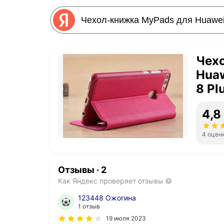
Чех
Huaw
8 Pl
вызо
4,8
4 оцен
Отзывы
·
2
Как Яндекс проверяет отзывы
123448 Ожогина
1 отзыв
19 июля 2023