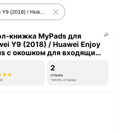
ол-книжка MyPads для
ei Y9 (2018) / Huawei Enjoy
us с окошком для входящих
вов и свайпом розовый
2
отзыва
ки
Читать отзывы