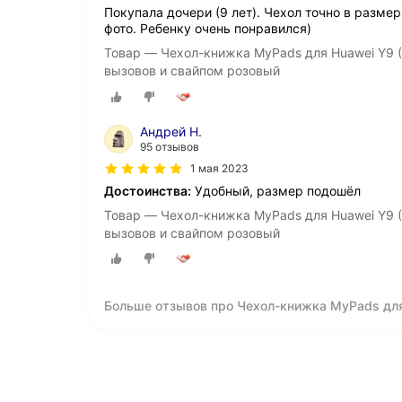
Покупала дочери (9 лет). Чехол точно в разме
фото. Ребенку очень понравился)
Товар — Чехол-книжка MyPads для Huawei Y9 (2
вызовов и свайпом розовый
Андрей Н.
95 отзывов
1 мая 2023
Достоинства:
Удобный, размер подошёл
Товар — Чехол-книжка MyPads для Huawei Y9 (2
вызовов и свайпом розовый
Больше отзывов про Чехол-книжка MyPads для H
окошком для входящих вызовов и свайпом ро