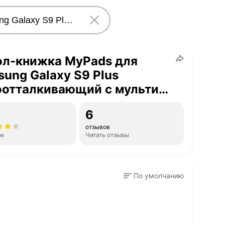
ол-книжка MyPads для
ung Galaxy S9 Plus
оотталкивающий с мульти-
тавкой на жёсткой
6
аллической основе розовый
отзывов
ок
Читать отзывы
По умолчанию