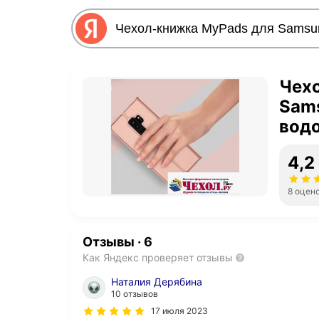
Чех
Sams
вод
подс
4,2
мет
8 оцен
Отзывы
·
6
Как Яндекс проверяет отзывы
Наталия Дерябина
10 отзывов
17 июля 2023