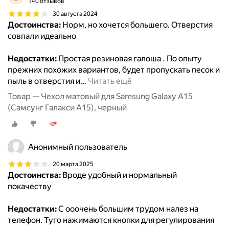
140 отзывов
30 августа 2024
Достоинства:
Норм, но хочется большего. Отверстия
совпали идеально
Недостатки:
Простая резиновая галоша . По опыту
прежних похожих вариантов, будет пропускать песок и
пыль в отверстия и
…
Читать ещё
Товар — Чехол матовый для Samsung Galaxy A15
(Самсунг Галакси А15), черный
Анонимный пользователь
20 марта 2025
Достоинства:
Вроде удобный и нормальный
покачеству
Недостатки:
С ооочень большим трудом налез на
телефон. Туго нажимаются кнопки для регулирования