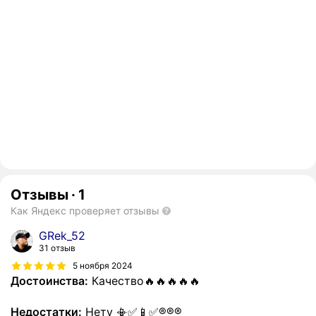
Отзывы
·
1
Как Яндекс проверяет отзывы
GRek_52
31 отзыв
5 ноября 2024
Достоинства:
Качество🔥🔥🔥🔥🔥
Недостатки:
Нету 📳✅📱✅®️®️®️