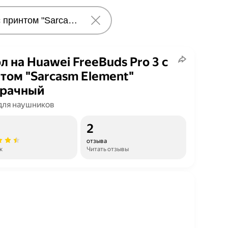
л на Huawei FreeBuds Pro 3 с
том "Sarcasm Element"
зрачный
для наушников
2
отзыва
к
Читать отзывы