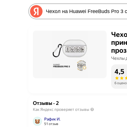
Чехо
прин
про
Чехлы 
4,5
6 оцено
Отзывы
·
2
Как Яндекс проверяет отзывы
Рафик И.
51 отзыв