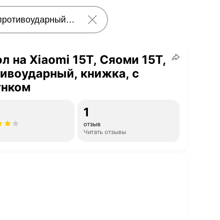
л на Xiaomi 15T, Сяоми 15Т,
ивоударный, книжка, с
унком
1
отзыв
Читать отзывы